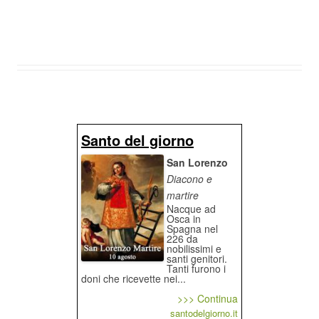
Santo del giorno
San Lorenzo
Diacono e
martire
Nacque ad
Osca in
Spagna nel
226 da
nobilissimi e
santi genitori.
Tanti furono i
doni che ricevette nei...
>>> Continua
santodelgiorno.it