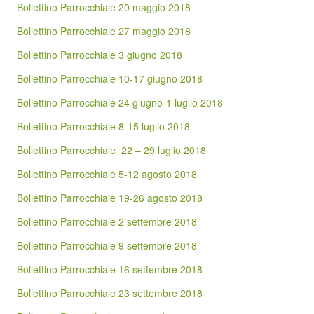
Bollettino Parrocchiale 20 maggio 2018
Bollettino Parrocchiale 27 maggio 2018
Bollettino Parrocchiale 3 giugno 2018
Bollettino Parrocchiale 10-17 giugno 2018
Bollettino Parrocchiale 24 giugno-1 luglio 2018
Bollettino Parrocchiale 8-15 luglio 2018
Bollettino Parrocchiale 22 – 29 luglio 2018
Bollettino Parrocchiale 5-12 agosto 2018
Bollettino Parrocchiale 19-26 agosto 2018
Bollettino Parrocchiale 2 settembre 2018
Bollettino Parrocchiale 9 settembre 2018
Bollettino Parrocchiale 16 settembre 2018
Bollettino Parrocchiale 23 settembre 2018