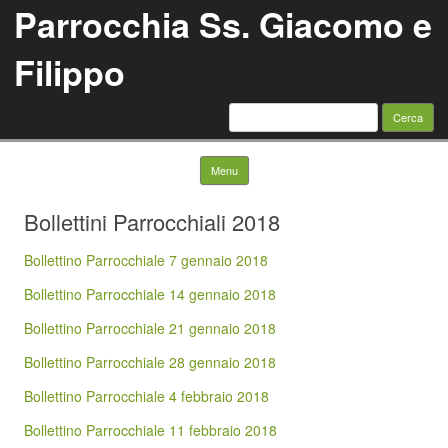
Parrocchia Ss. Giacomo e
Filippo
Ricerca
per:
Skip to content
Menu
Bollettini Parrocchiali 2018
Bollettino Parrocchiale 7 gennaio 2018
Bollettino Parrocchiale 14 gennaio 2018
Bollettino Parrocchiale 21 gennaio 2018
Bollettino Parrocchiale 28 gennaio 2018
Bollettino Parrocchiale 4 febbraio 2018
Bollettino Parrocchiale 11 febbraio 2018