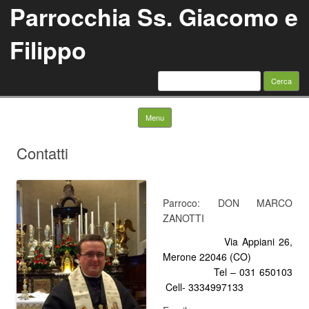
Parrocchia Ss. Giacomo e
Filippo
Ricerca
per:
Skip to content
Menu
Contatti
Parroco: DON MARCO
ZANOTTI
Via Appiani 26,
Merone 22046 (CO)
Tel – 031 650103
Cell- 3334997133