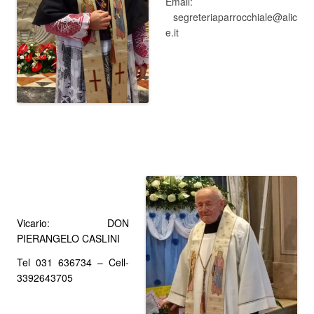
Email:
segreteriaparrocchiale@alic
e.it
Vicario: DON
PIERANGELO CASLINI
Tel 031 636734 – Cell-
3392643705